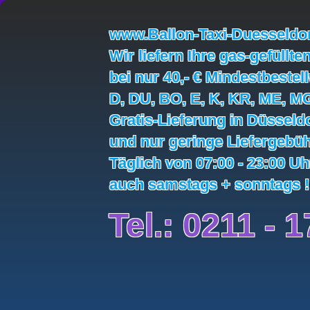
www.Ballon-Taxi-Duesseldor
Wir liefern Ihre gas-gefüllte
bei nur 40,- € Mindestbestel
D, DU, BO, E, K, KR, ME, M
Gratis-Lieferung in Düsseld
und nur geringe Liefergebüh
Täglich von 07:00 - 23:00 U
auch samstags + sonntags !
Tel.: 0211 - 