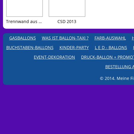
Trennwand aus silbernen Folienballons ideal für Messen und Ausstellungen
CSD 2013
GASBALLONS
WAS IST BALLON-TAXI ?
FARB-AUSWAHL
BUCHSTABEN-BALLONS
KINDER-PARTY
L E D - BALLONS
EVENT-DEKORATION
DRUCK-BALLON + PROMO
BESTELLUNG 
© 2014. Meine Fi