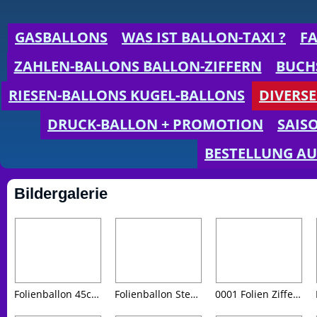
GASBALLONS
WAS IST BALLON-TAXI ?
F
ZAHLEN-BALLONS BALLON-ZIFFERN
BUCH
RIESEN-BALLONS KUGEL-BALLONS
DIVERSE
DRUCK-BALLON + PROMOTION
SAIS
BESTELLUNG AU
Bildergalerie
Folienballon 45cm Stern silber Happy New Year in bunten Buchstaben
Folienballon Stern silber HAPPY NEW YEAR
0001 Folien Ziffern gold oder silber je 90 cm hoch