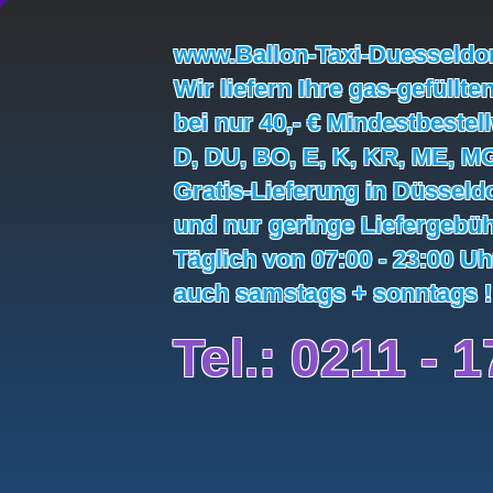
www.Ballon-Taxi-Duesseldor
Wir liefern Ihre gas-gefüllte
bei nur 40,- € Mindestbestel
D, DU, BO, E, K, KR, ME, M
Gratis-Lieferung in Düsseld
und nur geringe Liefergebüh
Täglich von 07:00 - 23:00 U
auch samstags + sonntags !
Tel.: 0211 - 