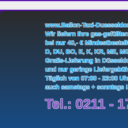
www.Ballon-Taxi-Duesseldor
Wir liefern Ihre gas-gefüllte
bei nur 40,- € Mindestbestel
D, DU, BO, E, K, KR, ME, M
Gratis-Lieferung in Düsseld
und nur geringe Liefergebüh
Täglich von 07:00 - 23:00 U
auch samstags + sonntags !
Tel.: 0211 - 