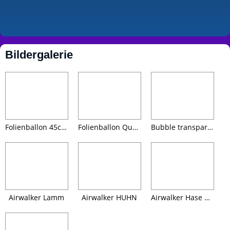
Bildergalerie
Folienballon 45cm Happy Easter
Folienballon Quadrat 45cm Küken Happy Easter
Bubble transparent 61cm Hase
Airwalker Lamm
Airwalker HUHN
Airwalker Hase weiss